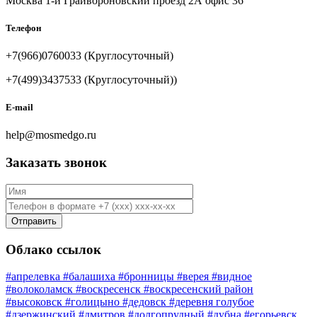
Москва 1-й Грайвороновский проезд 2А офис 36
Телефон
+7(966)0760033 (Круглосуточный)
+7(499)3437533 (Круглосуточный))
E-mail
help@mosmedgo.ru
Заказать звонок
Имя
*
Телефон
*
Отправить
Облако ссылок
#апрелевка
#балашиха
#бронницы
#верея
#видное
#волоколамск
#воскресенск
#воскресенский район
#высоковск
#голицыно
#дедовск
#деревня голубое
#дзержинский
#дмитров
#долгопрудный
#дубна
#егорьевск