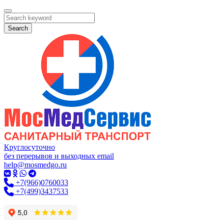
Search
Круглосуточно
без перерывов и выходных
email
help@mosmedgo.ru
+7(966)0760033
+7(499)3437533