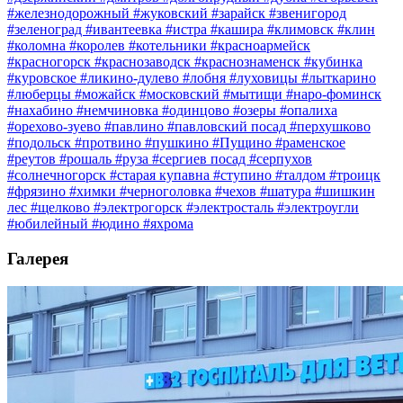
#железнодорожный
#жуковский
#зарайск
#звенигород
#зеленоград
#ивантеевка
#истра
#кашира
#климовск
#клин
#коломна
#королев
#котельники
#красноармейск
#красногорск
#краснозаводск
#краснознаменск
#кубинка
#куровское
#ликино-дулево
#лобня
#луховицы
#лыткарино
#люберцы
#можайск
#московский
#мытищи
#наро-фоминск
#нахабино
#немчиновка
#одинцово
#озеры
#опалиха
#орехово-зуево
#павлино
#павловский посад
#перхушково
#подольск
#протвино
#пушкино
#Пущино
#раменское
#реутов
#рошаль
#руза
#сергиев посад
#серпухов
#солнечногорск
#старая купавна
#ступино
#талдом
#троицк
#фрязино
#химки
#черноголовка
#чехов
#шатура
#шишкин
лес
#щелково
#электрогорск
#электросталь
#электроугли
#юбилейный
#юдино
#яхрома
Галерея